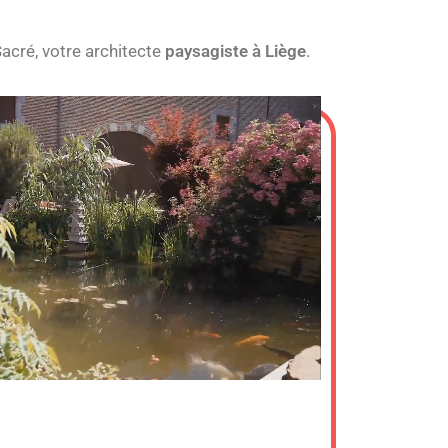
taux selon les saisons ?
acré, votre architecte
paysagiste à Liège
.