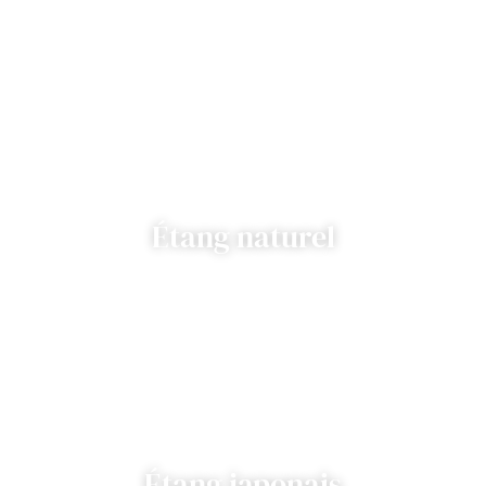
Étang naturel
Étang japonais