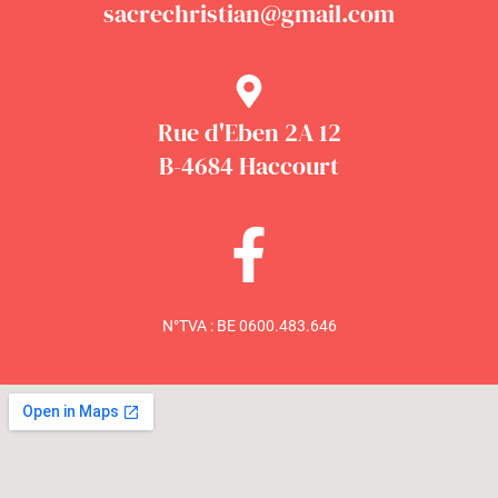
sacrechristian@gmail.com
Rue d'Eben 2A 12
B-4684 Haccourt
N°TVA : BE 0600.483.646