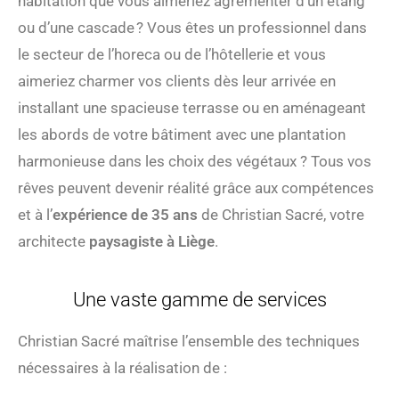
habitation que vous aimeriez agrémenter d’un étang
ou d’une cascade ? Vous êtes un professionnel dans
le secteur de l’horeca ou de l’hôtellerie et vous
aimeriez charmer vos clients dès leur arrivée en
installant une spacieuse terrasse ou en aménageant
les abords de votre bâtiment avec une plantation
harmonieuse dans les choix des végétaux ? Tous vos
rêves peuvent devenir réalité grâce aux compétences
et à l’
expérience de 35 ans
de Christian Sacré, votre
architecte
paysagiste à Liège
.
Une vaste gamme de services
Christian Sacré maîtrise l’ensemble des techniques
nécessaires à la réalisation de :