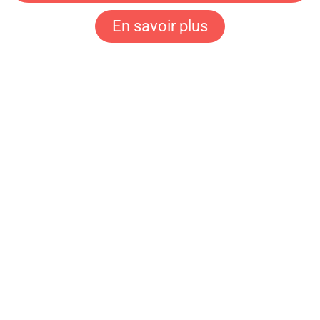
En savoir plus