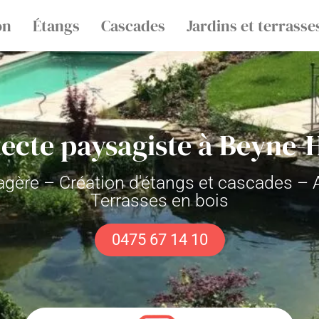
on
Étangs
Cascades
Jardins et terrasse
tecte paysagiste à Beyne-
ysagère – Création d'étangs et cascades 
Terrasses en bois
0475 67 14 10