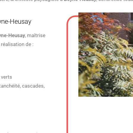
yne-Heusay
yne-Heusay
, maîtrise
réalisation de :
 verts
étanchéité, cascades,