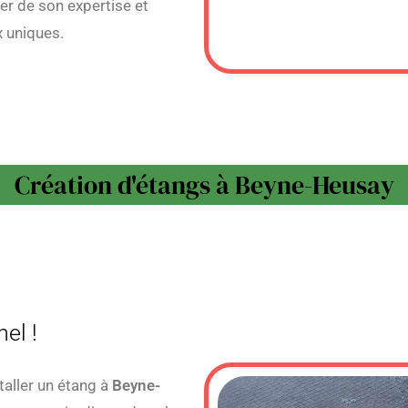
er de son expertise et
x uniques.
Création d'étangs à Beyne-Heusay
el !
taller un étang à
Beyne-