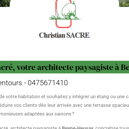
acré, votre architecte paysagiste à 
lentours - 0475671410
e votre habitation et souhaitez y intégrer un étang ou une 
éduire vos clients dès leur arrivée avec une terrasse spac
armonieuses adaptées aux saisons ?
acré, architecte paysagiste à
Beyne-Heusay
, concrétise tou