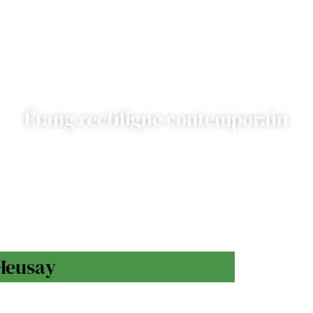
Étang rectiligne contemporain
-Heusay