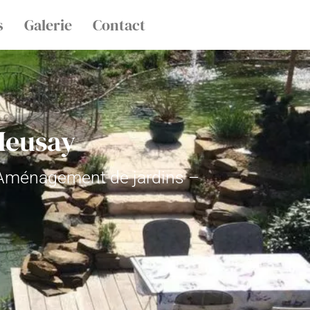
s
Galerie
Contact
Heusay
– Aménagement de jardins –