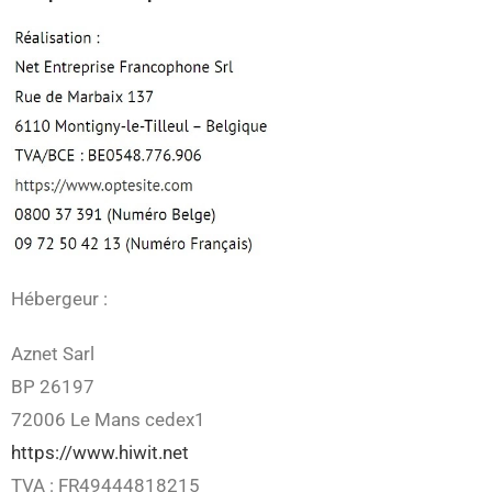
Hébergeur :
Aznet Sarl
BP 26197
72006 Le Mans cedex1
https://www.hiwit.net
TVA : FR49444818215