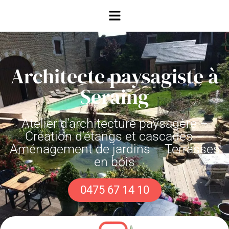
Architecte paysagiste à
Seraing
Atelier d'architecture paysagère –
Création d'étangs et cascades –
Aménagement de jardins – Terrasses
en bois
0475 67 14 10