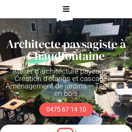
Architecte paysagiste à
Chaudfontaine
Atelier d'architecture paysagère –
Création d'étangs et cascades –
Aménagement de jardins – Terrasses
en bois
0475 67 14 10