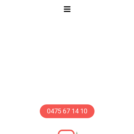
Architecte paysagiste à
Elsloo
Atelier d'architecture paysagère –
Création d'étangs et cascades –
Aménagement de jardins – Terrasses
en bois
0475 67 14 10