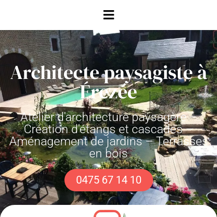
Architecte paysagiste à
Érezée
Atelier d'architecture paysagère –
Création d'étangs et cascades –
Aménagement de jardins – Terrasses
en bois
0475 67 14 10