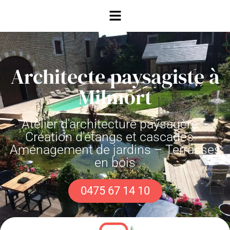
Architecte paysagiste à
Milmort
Atelier d'architecture paysagère –
Création d'étangs et cascades –
Aménagement de jardins – Terrasses
en bois
0475 67 14 10