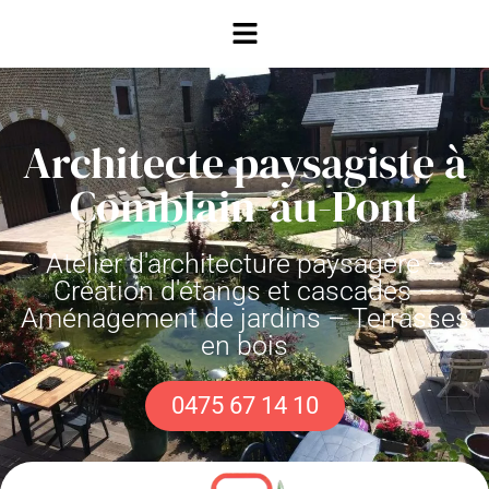
Architecte paysagiste à
Comblain-au-Pont
Atelier d'architecture paysagère –
Création d'étangs et cascades –
Aménagement de jardins – Terrasses
en bois
0475 67 14 10