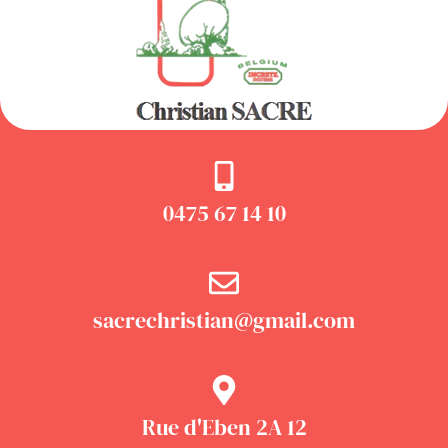
0475 67 14 10
sacrechristian@gmail.com
Rue d'Eben 2A 12