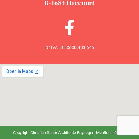
B-4684 Haccourt
N°TVA : BE 0600.483.646
Copyright Christian Sacré Architecte Paysager | Mentions légales