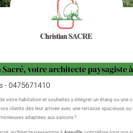
 Sacré, votre architecte paysagiste 
urs - 0475671410
e votre habitation et souhaitez y intégrer un étang ou une 
 vos clients dès leur arrivée avec une terrasse spacieuse 
armonieuses adaptées aux saisons ?
acré, architecte paysagiste à
Aywaille
, concrétise tous vos p