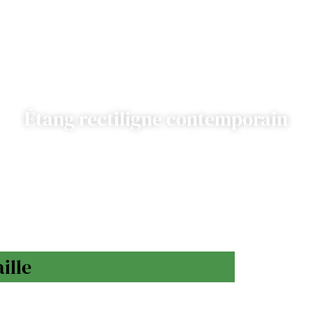
Étang rectiligne contemporain
ille