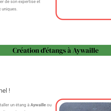
er de son expertise et
x uniques.
Création d'étangs à Aywaille
el !
taller un étang à
Aywaille
ou