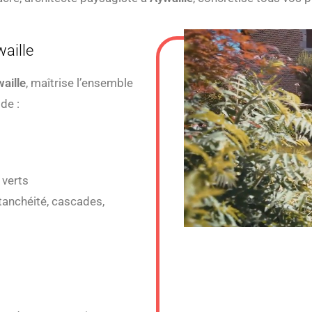
aille
aille
, maîtrise l’ensemble
de :
 verts
étanchéité, cascades,