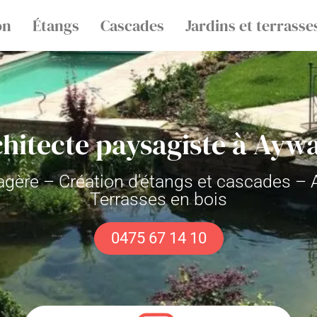
on
Étangs
Cascades
Jardins et terrasse
hitecte paysagiste à Aywa
ysagère – Création d'étangs et cascades 
Terrasses en bois
0475 67 14 10