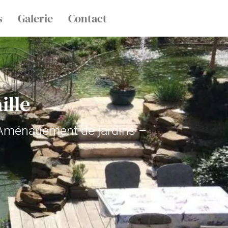
s
Galerie
Contact
ille
– Aménagement de jardins –