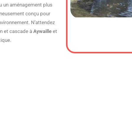
 ou un aménagement plus
igneusement conçu pour
environnement. N’attendez
in et cascade à
Aywaille
et
tique.